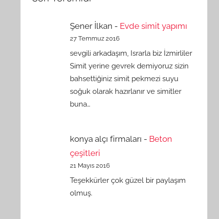
Şener İlkan
-
Evde simit yapımı
27 Temmuz 2016
sevgili arkadaşım, Israrla biz İzmirliler
Simit yerine gevrek demiyoruz sizin
bahsettiğiniz simit pekmezi suyu
soğuk olarak hazırlanır ve simitler
buna…
konya alçı firmaları
-
Beton
çeşitleri
21 Mayıs 2016
Teşekkürler çok güzel bir paylaşım
olmuş.