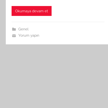
Okumaya devam et
Genel
Yorum yapın