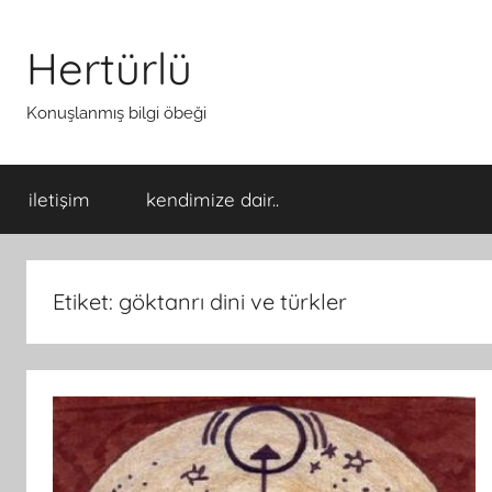
İçeriğe
atla
Hertürlü
Konuşlanmış bilgi öbeği
iletişim
kendimize dair..
Etiket:
göktanrı dini ve türkler