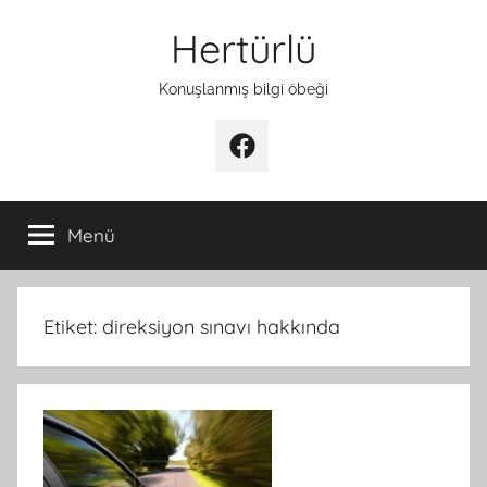
İçeriğe
Hertürlü
atla
Konuşlanmış bilgi öbeği
Facebook
Menü
Etiket:
direksiyon sınavı hakkında