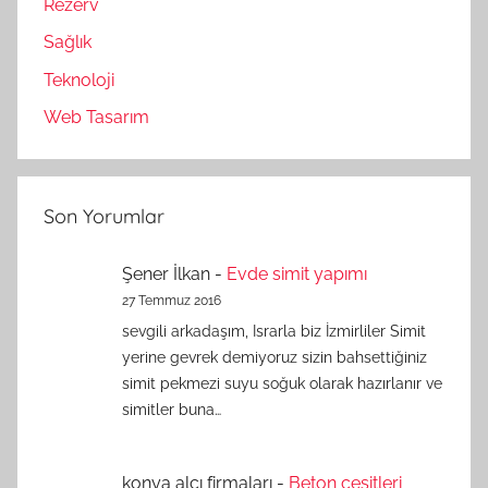
Rezerv
Sağlık
Teknoloji
Web Tasarım
Son Yorumlar
Şener İlkan
-
Evde simit yapımı
27 Temmuz 2016
sevgili arkadaşım, Israrla biz İzmirliler Simit
yerine gevrek demiyoruz sizin bahsettiğiniz
simit pekmezi suyu soğuk olarak hazırlanır ve
simitler buna…
konya alçı firmaları
-
Beton çeşitleri