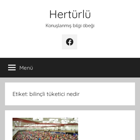
İçeriğe
Hertürlü
atla
Konuşlanmış bilgi öbeği
Facebook
Menü
Etiket:
bilinçli tüketici nedir