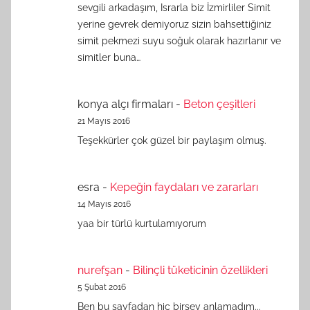
sevgili arkadaşım, Israrla biz İzmirliler Simit
yerine gevrek demiyoruz sizin bahsettiğiniz
simit pekmezi suyu soğuk olarak hazırlanır ve
simitler buna…
konya alçı firmaları
-
Beton çeşitleri
21 Mayıs 2016
Teşekkürler çok güzel bir paylaşım olmuş.
esra
-
Kepeğin faydaları ve zararları
14 Mayıs 2016
yaa bir türlü kurtulamıyorum
nurefşan
-
Bilinçli tüketicinin özellikleri
5 Şubat 2016
Ben bu sayfadan hiç birşey anlamadım...