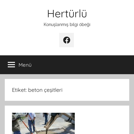
İçeriğe
Hertürlü
atla
Konuşlanmış bilgi öbeği
Facebook
Menü
Etiket:
beton çeşitleri