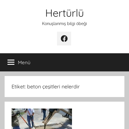
İçeriğe
Hertürlü
atla
Konuşlanmış bilgi öbeği
Facebook
Menü
Etiket:
beton çeşitleri nelerdir