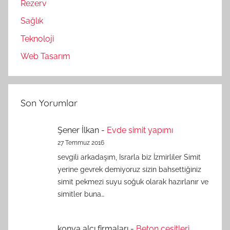
Rezerv
Sağlık
Teknoloji
Web Tasarım
Son Yorumlar
Şener İlkan
-
Evde simit yapımı
27 Temmuz 2016
sevgili arkadaşım, Israrla biz İzmirliler Simit
yerine gevrek demiyoruz sizin bahsettiğiniz
simit pekmezi suyu soğuk olarak hazırlanır ve
simitler buna…
konya alçı firmaları
-
Beton çeşitleri