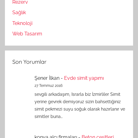
Rezerv
Sağlık
Teknoloji
Web Tasarım
Son Yorumlar
Şener İlkan
-
Evde simit yapımı
27 Temmuz 2016
sevgili arkadaşım, Israrla biz İzmirliler Simit
yerine gevrek demiyoruz sizin bahsettiğiniz
simit pekmezi suyu soğuk olarak hazırlanır ve
simitler buna…
konya alçı firmaları
-
Beton çeşitleri