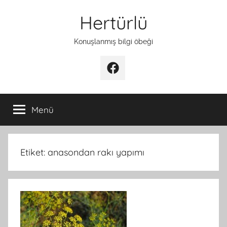
İçeriğe
Hertürlü
atla
Konuşlanmış bilgi öbeği
Facebook
Menü
Etiket:
anasondan rakı yapımı