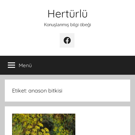
İçeriğe
Hertürlü
atla
Konuşlanmış bilgi öbeği
Facebook
Menü
Etiket:
anason bitkisi