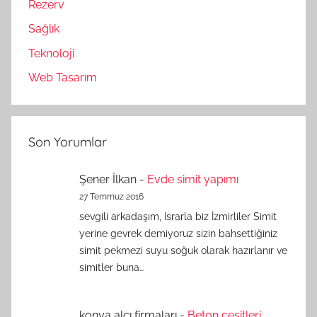
Rezerv
Sağlık
Teknoloji
Web Tasarım
Son Yorumlar
Şener İlkan
-
Evde simit yapımı
27 Temmuz 2016
sevgili arkadaşım, Israrla biz İzmirliler Simit
yerine gevrek demiyoruz sizin bahsettiğiniz
simit pekmezi suyu soğuk olarak hazırlanır ve
simitler buna…
konya alçı firmaları
-
Beton çeşitleri