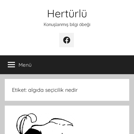
İçeriğe
Hertürlü
atla
Konuşlanmış bilgi öbeği
Facebook
Menü
Etiket:
algıda seçicilik nedir