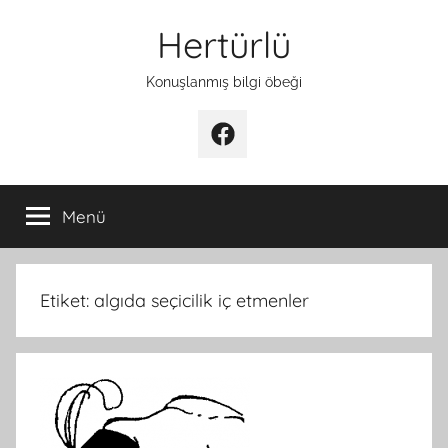
İçeriğe
Hertürlü
atla
Konuşlanmış bilgi öbeği
Facebook
Menü
Etiket:
algıda seçicilik iç etmenler